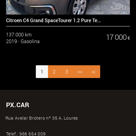
Citroen C4 Grand SpaceTourer 1.2 Pure Te...
137.000 km
17 000
€
2019
·
Gasolina
1
2
3
>>
>|
PX.CAR
Rua Avelar Brotero nº 35 A, Loures
Telef.:
966 654 009