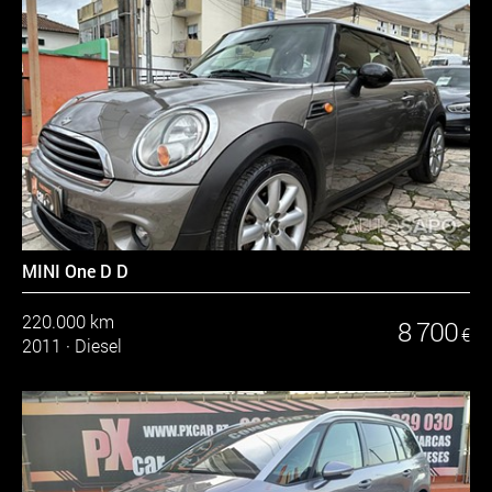
MINI One D D
220.000 km
8 700
€
2011
·
Diesel