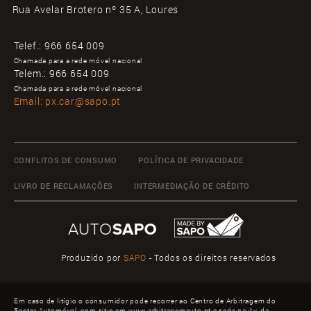
Rua Avelar Brotero nº 35 A, Loures
Telef.:
966 654 009
Chamada para a rede móvel nacional
Telem.:
966 654 009
Chamada para a rede móvel nacional
Email:
px.car@sapo.pt
CONFLITOS DE CONSUMO
POLÍTICA DE PRIVACIDADE
LIVRO DE RECLAMAÇÕES
INTERMEDIAÇÃO DE CRÉDITO
Produzido por
SAPO
- Todos os direitos reservados
Em caso de litígio o consumidor pode recorrer ao Centro de Arbitragem do
Sector Automóvel, com sitio em www.arbitragemauto.pt e sede na Av. da