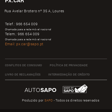
PX.CAR
Rua Avelar Brotero nº 35 A, Loures
Telef.:
966 654 009
Chamada para a rede móvel nacional
Telem.:
966 654 009
Chamada para a rede móvel nacional
Email:
px.car@sapo.pt
CONFLITOS DE CONSUMO
POLÍTICA DE PRIVACIDADE
LIVRO DE RECLAMAÇÕES
INTERMEDIAÇÃO DE CRÉDITO
Produzido por
SAPO
- Todos os direitos reservados