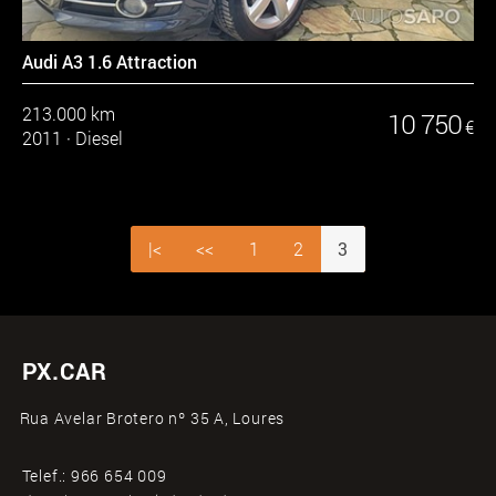
Audi A3 1.6 Attraction
213.000 km
10 750
€
2011
·
Diesel
|<
<<
1
2
3
PX.CAR
Rua Avelar Brotero nº 35 A, Loures
Telef.:
966 654 009