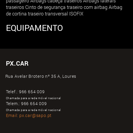
passageiro Airbags cabeça traseiros Airbags laterais
traseiros Cinto de segurança traseiro com airbag Airbag
de cortina traseiro transversal ISOFIX
EQUIPAMENTO
PX.CAR
Rua Avelar Brotero nº 35 A, Loures
Telef.:
966 654 009
Chamada para a rede móvel nacional
Telem.:
966 654 009
Chamada para a rede móvel nacional
Email:
px.car@sapo.pt