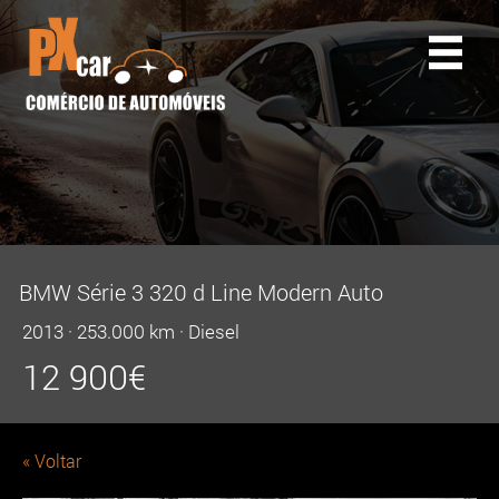
BMW Série 3 320 d Line Modern Auto
2013
·
253.000 km
·
Diesel
12 900
€
« Voltar